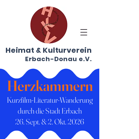
Heimat & Kulturverein
E
r
bach-Don
au
e.V.
Herzkammern
Kurzfilm-Literatur-Wanderung
durch die Stadt Erbach
26. Sept. & 2. Okt. 2026