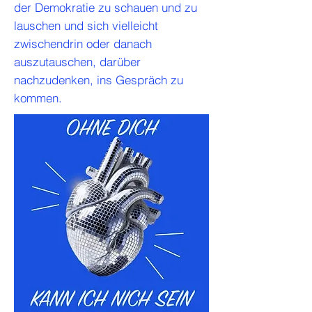
der Demokratie zu schauen und zu
lauschen und sich vielleicht
zwischendrin oder danach
auszutauschen, darüber
nachzudenken, ins Gespräch zu
kommen.