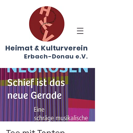
Heimat & Kulturverein
E
r
bach-Don
au
e.V.
Tee mit Tanten