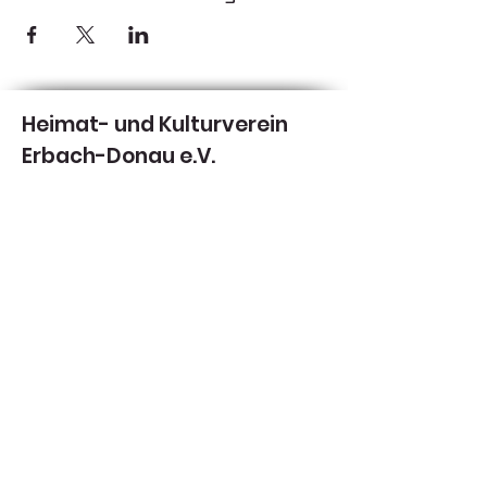
Heimat- und Kulturverein
Erbach-Donau e.V.
Donauwinkel 8/1
89155 Erbach
Tel:
0151-70813987
tom@rebellution.de
Sponsoren,
Kulturpaten und
Förderer
des
HKV: