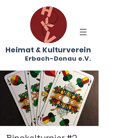
Heimat & Kulturverein
E
r
bach-Don
au
e.V.
Binokelturnier #2