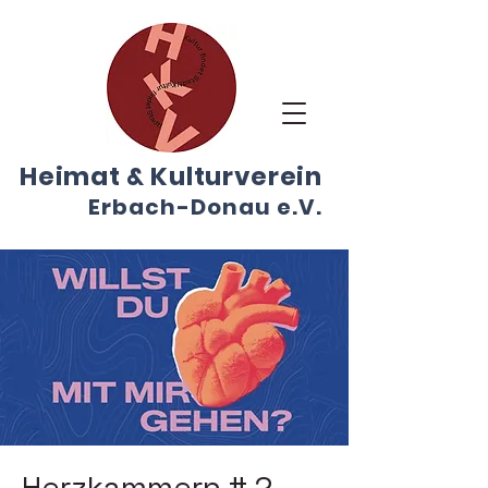
Heimat & Kulturverein
E
r
bach-Don
au
e.V.
Herzkammern # 2