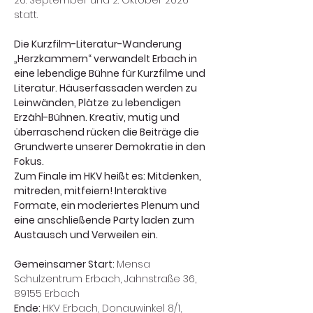
26. September und 2. Oktober 2026 
statt.
Die Kurzfilm-Literatur-Wanderung 
„Herzkammern“ verwandelt Erbach in 
eine lebendige Bühne für Kurzfilme und 
Literatur. ​Häuserfassaden werden zu 
Leinwänden, Plätze zu lebendigen 
Erzähl-Bühnen.​ Kreativ, mutig und 
überraschend rücken die Beiträge die 
Grundwerte unserer Demokratie in den 
Fokus.​
Zum Finale im HKV heißt es: Mitdenken, 
mitreden, mitfeiern! Interaktive 
Formate, ein moderiertes Plenum und 
eine anschließende Party laden zum 
Austausch und Verweilen ein.
Gemeinsamer Start: 
Mensa 
Schulzentrum Erbach, Jahnstraße 36, 
89155 Erbach
Ende: 
HKV Erbach, Donauwinkel 8/1, 