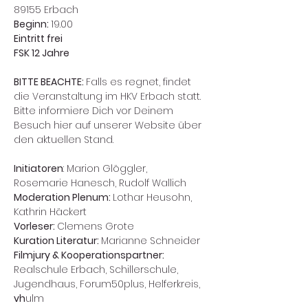
89155 Erbach
Beginn: 
19.00
Eintritt frei
FSK 12 Jahre
BITTE BEACHTE: 
Falls es regnet, findet 
die Veranstaltung im HKV Erbach statt. 
Bitte informiere Dich vor Deinem 
Besuch hier auf unserer Website über 
den aktuellen Stand. 
Initiatoren
: Marion Glöggler, 
Rosemarie Hanesch, Rudolf Wallich
Moderation Plenum: 
Lothar Heusohn, 
Kathrin Häckert
Vorleser: 
Clemens Grote
Kuration Literatur: 
Marianne Schneider
Filmjury & Kooperationspartner: 
Realschule Erbach, Schillerschule, 
Jugendhaus, Forum50plus, Helferkreis, 
vh
ulm